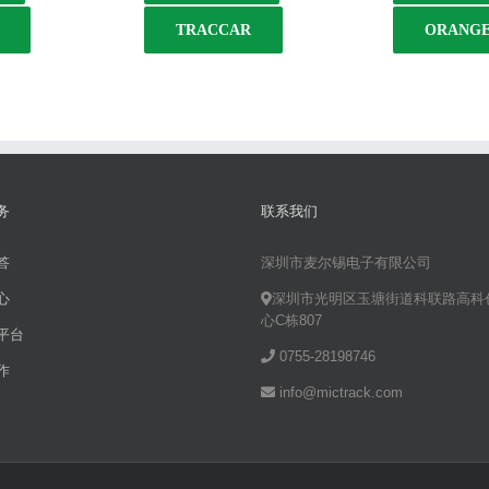
TRACCAR
ORANGE
务
联系我们
答
深圳市麦尔锡电子有限公司
心
深圳市光明区玉塘街道科联路高科
心C栋807
平台
0755-28198746
作
info@mictrack.com