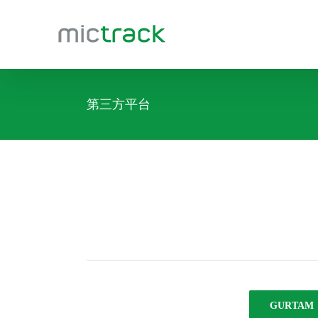
跳
过
内
容
第三方平台
GURTAM