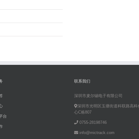
务
联系我们
答
深圳市麦尔锡电子有限公司
心
深圳市光明区玉塘街道科联路高科
心C栋807
平台
0755-28198746
作
info@mictrack.com